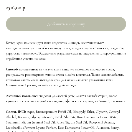
2516,00
р.
Добавить в корзиину
Баттер-крем компенсирует коже недостаток липидов, восстанавливает
влагоудерживающую способность эпидермиса, придает ему эластичность, гладкость,
упругость и плотность. Эффективно устраняет сухость, шелушения, микротрещинки и
огрубевшие участки на коже.
Способ применения:
на чистую кожу нанесите небольшое количество крема,
распределите равномерным тонким слоем и дайте впитаться. Также можете добавить
несколько капель масла авокадо в крем для максимального увлажнения кожи.
Минимальный расход косметики от 4 до 6 месяцев.
Активный комплекс:
гидролат дамасской розы, лизаты лактобактерий, масло
кунжута, масло семян черной смородины, эфирное масло розы, витамин Е, аллантоин.
Состав INCI:
Aqua, Buterospermum Parkii Oil, Dicaprylyl Ether, Glycerin, Cetearyl
Alcohol, Beeswax, Glyceryl Stearate, Cetyl Palmitate, Rosa Damascena Flower Water,
Sesamum Indicum (sesame) Seed Oil, Ribes Nigrum Seed Oil, Tocopherol Acetate,
Lactobacillus Ferment Lysate, Parfum, Rosa Damascena Flower Oil, Allantoin, Benzyl